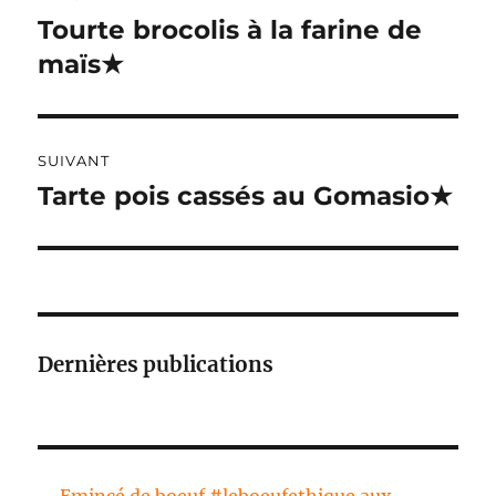
de
N
Tourte brocolis à la farine de
Publication
A
précédente :
maïs★
l’article
T
I
V
E
:
SUIVANT
Tarte pois cassés au Gomasio★
Publication
suivante :
Dernières publications
Emincé de boeuf #leboeufethique aux