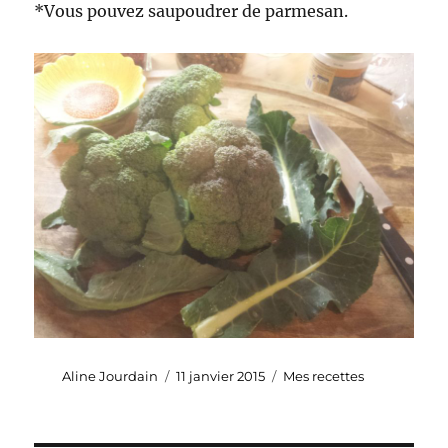
*Vous pouvez saupoudrer de parmesan.
Auteur
Publié
Catégories
Aline Jourdain
11 janvier 2015
Mes recettes
le