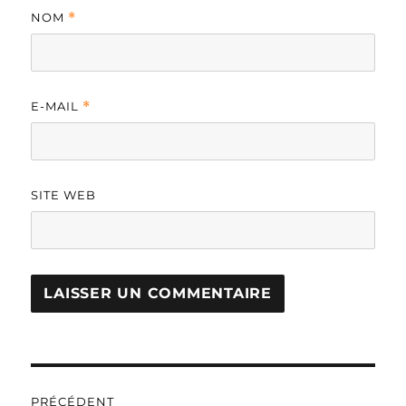
NOM
*
E-MAIL
*
SITE WEB
A
L
T
Navigation
E
R
PRÉCÉDENT